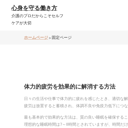
コ
心身を守る働き方
ン
テ
介護のプロだからこそセルフ
ン
ケアが大切
ツ
へ
ス
ホームページ
固定ページ
>
キ
ッ
プ
体力的疲労を効果的に解消する方法
日々の生活や仕事で体力的に疲れを感じたとき、適切な解
疲労は放置すると蓄積され、体調不良や免疫力低下につな
最も基本的で効果的な方法は、質の良い睡眠を確保するこ
理想的な睡眠時間は7～8時間とされていますが、時間だ