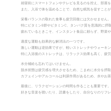
就寝前にスマートフォンやテレビを見るのを控え、部屋を
また、入浴で体を温めることで、自然な眠気を促すことが
栄養バランスの取れた食事も疲労回復には欠かせません。
特にビタミンB群やビタミンC、タンパク質を意識的に摂
疲れているときこそ、インスタント食品に頼らず、野菜や
適度な運動も効果的な解消法の一つです。
激しい運動は逆効果ですが、軽いストレッチやウォーキン
特に入浴後のストレッチは、リラックス効果も高く、疲労
水分補給も忘れてはいけません。
脱水状態は疲労感を増大させるため、こまめに水分を摂取
カフェインやアルコールは利尿作用があるため、水やお茶
最後に、リラクゼーションの時間を作ることも重要です。
好きな音楽を聴いたり、読書をしたり、自分なりのリフレ