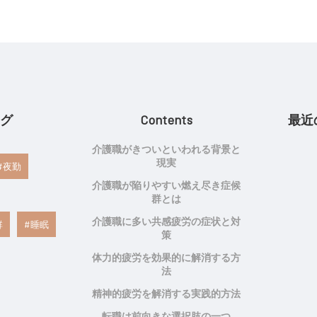
グ
Contents
最近
介護職がきついといわれる背景と
現実
夜勤
介護職が陥りやすい燃え尽き症候
群とは
介護職に多い共感疲労の症状と対
群
睡眠
策
体力的疲労を効果的に解消する方
法
精神的疲労を解消する実践的方法
転職は前向きな選択肢の一つ