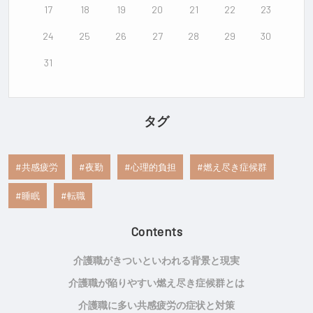
17
18
19
20
21
22
23
24
25
26
27
28
29
30
31
タグ
共感疲労
夜勤
心理的負担
燃え尽き症候群
睡眠
転職
Contents
介護職がきついといわれる背景と現実
介護職が陥りやすい燃え尽き症候群とは
介護職に多い共感疲労の症状と対策