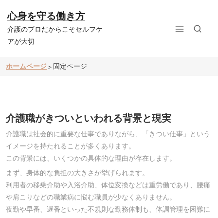
コ
ン
心身を守る働き方
テ
介護のプロだからこそセルフケ
ン
ツ
アが大切
へ
ス
ホームページ
固定ページ
>
キ
ッ
プ
介護職がきついといわれる背景と現実
介護職は社会的に重要な仕事でありながら、「きつい仕事」という
イメージを持たれることが多くあります。
この背景には、いくつかの具体的な理由が存在します。
まず、身体的な負担の大きさが挙げられます。
利用者の移乗介助や入浴介助、体位変換などは重労働であり、腰痛
や肩こりなどの職業病に悩む職員が少なくありません。
夜勤や早番、遅番といった不規則な勤務体制も、体調管理を困難に